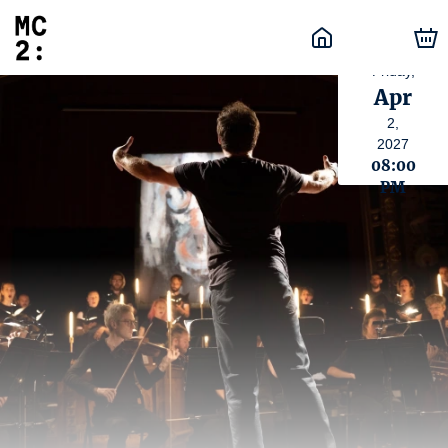
Friday,
Apr
2,
2027
08:00
PM