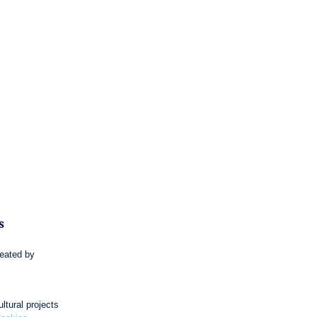
s
reated by
ltural projects