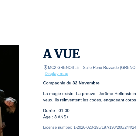
A VUE
MC2 GRENOBLE
- Salle René Rizzardo 
(
GRENO
Display map
Compagnie du 
32 Novembre
La magie existe. La preuve : Jérôme Helfenstein,
yeux. Ils réinventent les codes, engageant corp
Durée : 01:00

Âge : 8 ANS+
License number: 1-2026-020-195/197/198/200/244/24